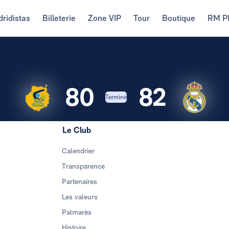
ridistas
Billeterie
Zone VIP
Tour
Boutique
RM P
80
82
Terminé
Le Club
Calendrier
Transparence
Partenaires
Les valeurs
Palmarès
Histoire