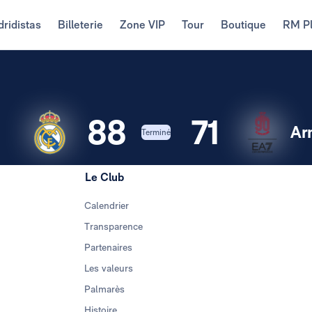
ridistas
Billeterie
Zone VIP
Tour
Boutique
RM P
88
71
Ar
Terminé
Le Club
Calendrier
Transparence
Partenaires
Les valeurs
Palmarès
Histoire