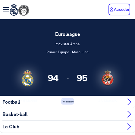
Accéder
Euroleague
Movistar Arena
Primer Equipo · Masculino
94
95
-
Real Madrid
AS Monaco
Football
Terminé
Basket-ball
Le Club