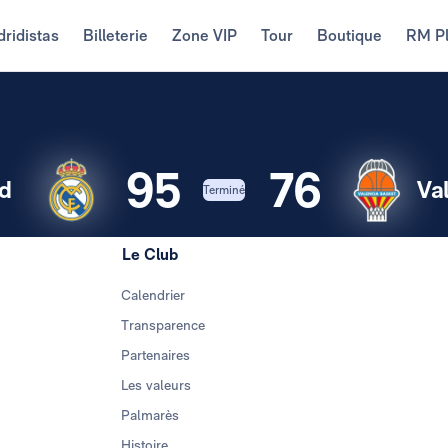
ridistas
Billeterie
Zone VIP
Tour
Boutique
RM P
95
76
d
Va
Terminé
Le Club
Calendrier
Transparence
Partenaires
Les valeurs
Palmarès
Histoire