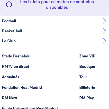
Les billets pour ce match ne sont plus
disponibles
Football
Basket-ball
Le Club
Stade Bernabéu
Zone VIP
RMTV en direct
Boutique
Actualités
Tour
Fondation Real Madrid
Billeterie
RM Next
RM Play
École Universitaire Real Madrid