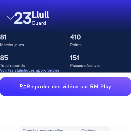
23
Llull
Guard
81
410
Matchs joués
Points
85
151
Total rebonds
Passes décisives
Voir les statistiques approfondies
Regarder des vidéos sur RM Play
Données personnelles
Carrière