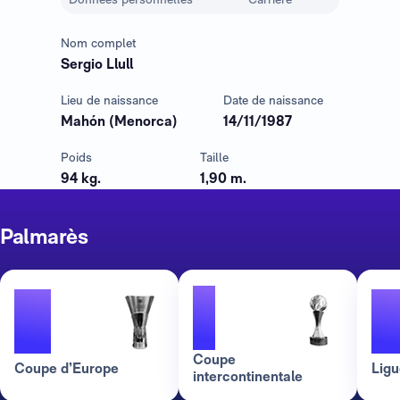
Nom complet
Sergio Llull
Lieu de naissance
Date de naissance
Mahón (Menorca)
14/11/1987
Poids
Taille
94 kg.
1,90 m.
Palmarès
1
3
Coupe
Coupe d’Europe
Lig
intercontinentale