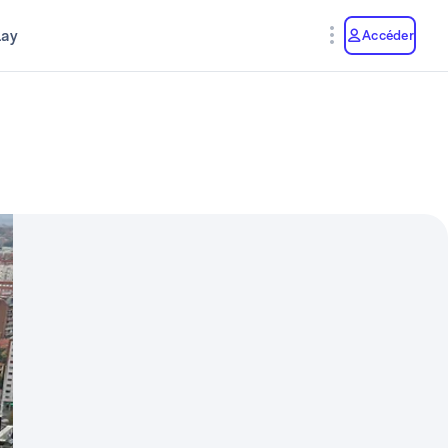
lay
Accéder