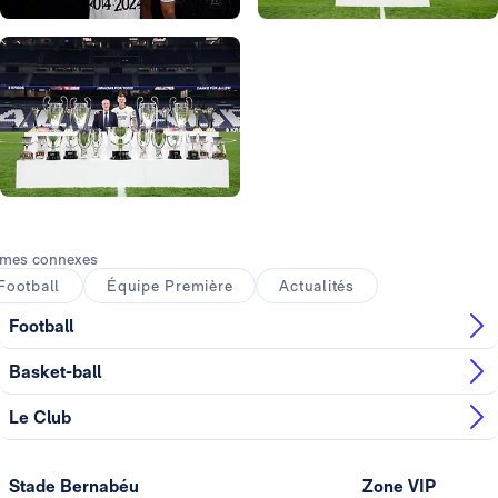
Photo: Real Madrid
Photo: Real Madrid
Photo: Real Madrid
mes connexes
Football
Équipe Première
Actualités
Football
Basket-ball
Le Club
Stade Bernabéu
Zone VIP