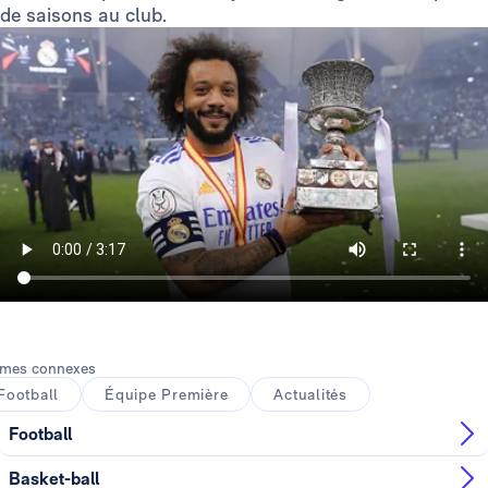
de saisons au club.
mes connexes
Football
Équipe Première
Actualités
Football
Basket-ball