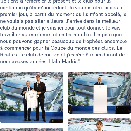
"Je tiens à remercier le présent et le club pour la
confiance qu'ils m'accordent. Je voulais être ici dès le
premier jour, à partir du moment où ils m'ont appelé, je
ne voulais pas aller ailleurs. J'arrive dans le meilleur
club du monde et je suis ici pour tout donner. Je vais
travailler au maximum et rester humble. J'espère que
nous pouvons gagner beaucoup de trophées ensemble,
à commencer pour la Coupe du monde des clubs. Le
Real est le club de ma vie et j'espère être ici durant de
nombreuses années. Hala Madrid".
Photo: Real Madrid
Photo: Real Madrid