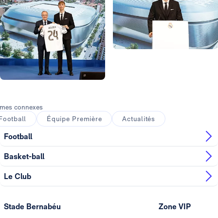
Photo: Real Madrid
Photo: Real Madrid
Photo: Real Madrid
mes connexes
Football
Équipe Première
Actualités
Football
Basket-ball
Le Club
Stade Bernabéu
Zone VIP