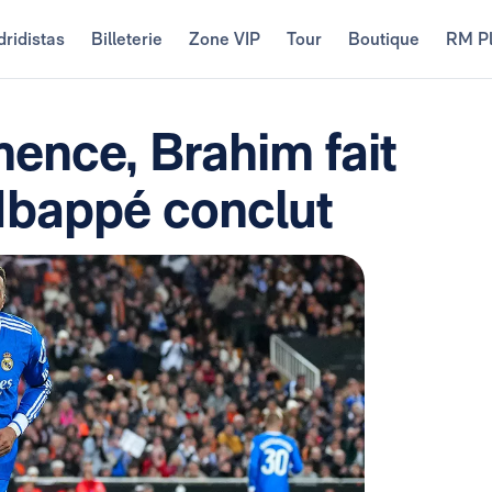
ridistas
Billeterie
Zone VIP
Tour
Boutique
RM P
ence, Brahim fait
 Mbappé conclut