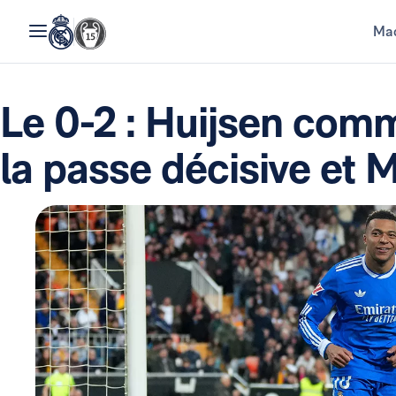
Mad
Le 0-2 : Huijsen comm
la passe décisive et