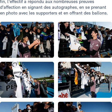
fin, l'effectif a répondu aux nombreuses preuves
d'affection en signant des autographes, en se prenant
en photo avec les supporters et en offrant des ballons.
Photo: Real Madrid
Photo: Real Madrid
Photo: Real Madrid
Photo: Real Madrid