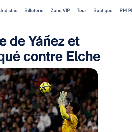
ridistas
Billeterie
Zone VIP
Tour
Boutique
RM P
ve de Yáñez et
qué contre Elche