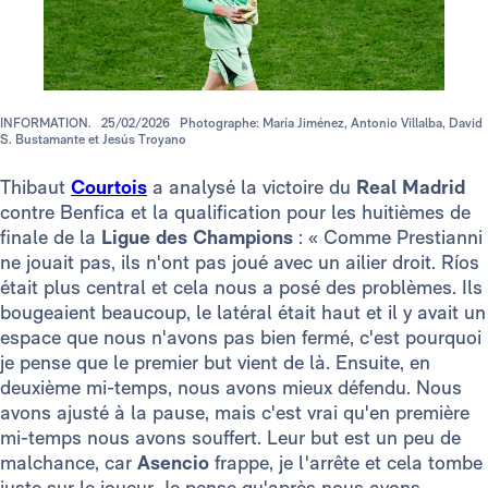
INFORMATION.
25/02/2026
Photographe: María Jiménez, Antonio Villalba, David
S. Bustamante et Jesús Troyano
Thibaut
Courtois
a analysé la victoire du
Real Madrid
contre Benfica et la qualification pour les huitièmes de
finale de la
Ligue des Champions
: « Comme Prestianni
ne jouait pas, ils n'ont pas joué avec un ailier droit. Ríos
était plus central et cela nous a posé des problèmes. Ils
bougeaient beaucoup, le latéral était haut et il y avait un
espace que nous n'avons pas bien fermé, c'est pourquoi
je pense que le premier but vient de là. Ensuite, en
deuxième mi-temps, nous avons mieux défendu. Nous
avons ajusté à la pause, mais c'est vrai qu'en première
mi-temps nous avons souffert. Leur but est un peu de
malchance, car
Asencio
frappe, je l'arrête et cela tombe
juste sur le joueur. Je pense qu'après nous avons