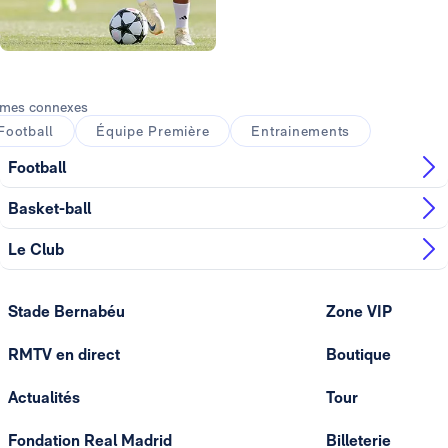
Photo: Real Madrid
mes connexes
Football
Équipe Première
Entrainements
Football
Basket-ball
Le Club
Stade Bernabéu
Zone VIP
RMTV en direct
Boutique
Actualités
Tour
Fondation Real Madrid
Billeterie