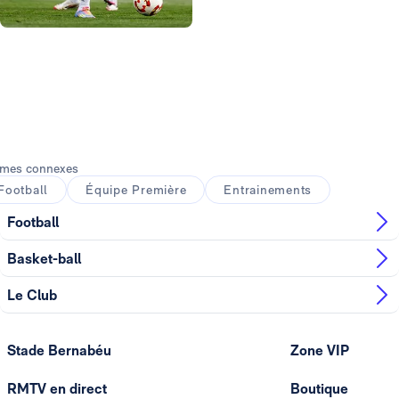
Photo: Real Madrid
Photo: Real Madrid
Photo: Real Madrid
Photo: Real Madrid
Photo: Real Madrid
mes connexes
Football
Équipe Première
Entrainements
Football
Basket-ball
Le Club
Stade Bernabéu
Zone VIP
RMTV en direct
Boutique