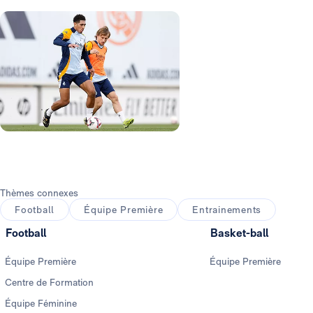
Photo: Real Madrid
Photo: Real Madrid
Photo: Real Madrid
Photo: Real Madrid
Photo: Real Madrid
Photo: Real Madrid
Thèmes connexes
Football
Équipe Première
Entrainements
Football
Basket-ball
Équipe Première
Équipe Première
Centre de Formation
Équipe Féminine