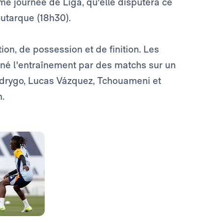
me journée de Liga, qu'elle disputera ce
utarque (18h30).
on, de possession et de finition. Les
rminé l'entraînement par des matchs sur un
odrygo, Lucas Vázquez, Tchouameni et
n.
Photo: Real Madrid
Photo: Real Madrid