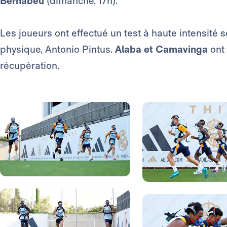
Bernabéu
(dimanche, 17h).
Les joueurs ont effectué un test à haute intensité 
physique, Antonio Pintus.
Alaba et Camavinga
ont 
récupération.
Photo: Real Madrid
Photo: Real Madrid