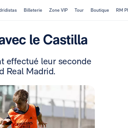
ridistas
Billeterie
Zone VIP
Tour
Boutique
RM P
vec le Castilla
nt effectué leur seconde
d Real Madrid.