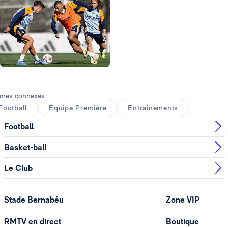
Photo: Real Madrid
Photo: Real Madrid
Photo: Real Madrid
mes connexes
Football
Équipe Première
Entrainements
Football
Basket-ball
Le Club
Stade Bernabéu
Zone VIP
RMTV en direct
Boutique