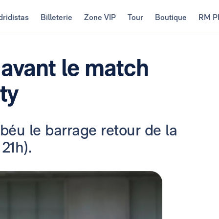
ridistas
Billeterie
Zone VIP
Tour
Boutique
RM P
 avant le match
ty
éu le barrage retour de la
21h).