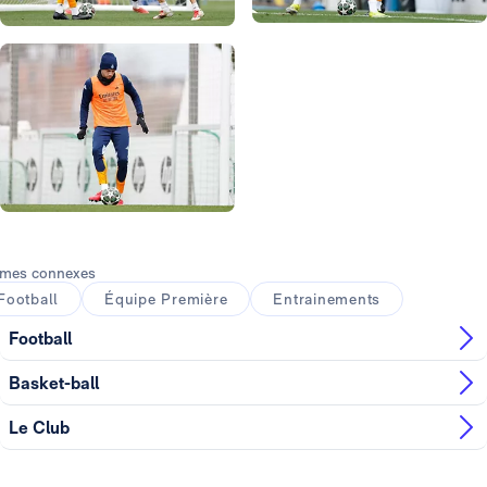
Photo: Real Madrid
Photo: Real Madrid
Photo: Real Madrid
Photo: Real Madrid
Photo: Real Madrid
Photo: Real Madrid
Photo: Real Madrid
mes connexes
Football
Équipe Première
Entrainements
Football
Basket-ball
Le Club