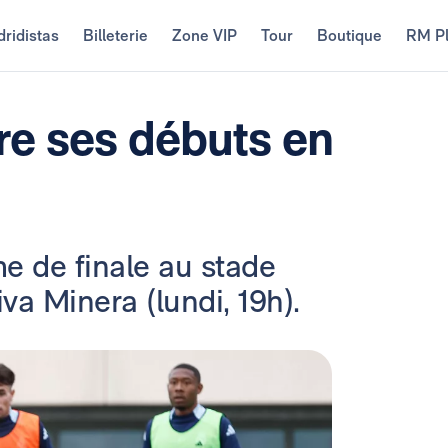
ridistas
Billeterie
Zone VIP
Tour
Boutique
RM P
re ses débuts en
e de finale au stade
va Minera (lundi, 19h).