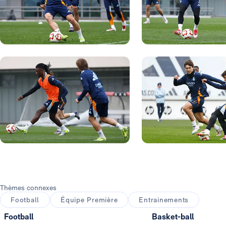
Photo: Real Madrid
Photo: Real Madrid
Photo: Real Madrid
Photo: Real Madrid
Thèmes connexes
Football
Équipe Première
Entrainements
Football
Basket-ball