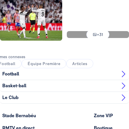
Photo: Real Madrid
Photo: Real Madrid
Photo: Real Madrid
+31
Photo: Real Madrid
Photo: Real Madrid
mes connexes
Football
Équipe Première
Articles
Football
Basket-ball
Le Club
Stade Bernabéu
Zone VIP
RMTV en direct
Boutique