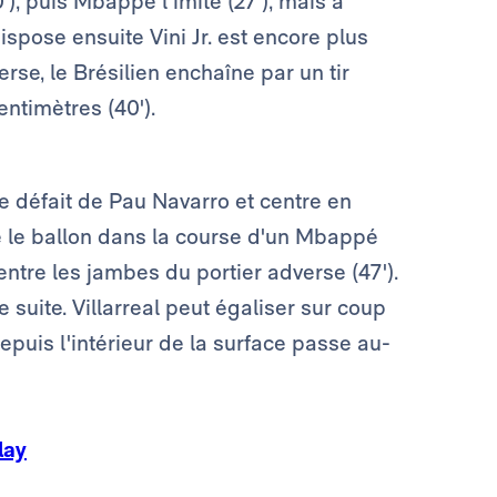
'), puis Mbappé l'imite (27'), mais à
ispose ensuite Vini Jr. est encore plus
se, le Brésilien enchaîne par un tir
ntimètres (40').
se défait de Pau Navarro et centre en
le le ballon dans la course d'un Mbappé
entre les jambes du portier adverse (47').
suite. Villarreal peut égaliser sur coup
puis l'intérieur de la surface passe au-
lay