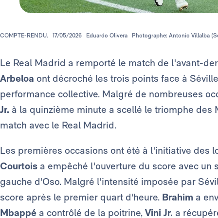
COMPTE-RENDU.
17/05/2026
Eduardo Olivera
Photographe: Antonio Villalba (Se
Le Real Madrid a remporté le match de l'avant-de
Arbeloa
ont décroché les trois points face à Sévil
performance collective. Malgré de nombreuses occa
Jr.
à la quinzième minute a scellé le triomphe des 
match avec le Real Madrid.
Les premières occasions ont été à l'initiative des 
Courtois
a empêché l'ouverture du score avec un s
gauche d'Oso. Malgré l'intensité imposée par Sévill
score après le premier quart d'heure.
Brahim
a env
Mbappé
a contrôlé de la poitrine,
Vini Jr.
a récupéré