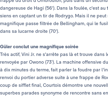
frappe du droit d'Omorodion, puis dans un second,
dangereuse de Hagi (56'). Dans la foulée, c'est au 
siens en captant un tir de Rodrygo. Mais il ne peut r
magnifique passe filtrée de Bellingham, qui le fusi
dans sa lucarne droite (70').
Güler conclut une magnifique soirée
Très actif, Vini Jr. ne s'arrête pas là et trouve dan
renvoyée par Owono (73'). La machine offensive du
à dix minutes du terme, fait parler la foudre par l'i
renvoi du portier adverse suite à une frappe de Rodr
coup de sifflet final, Courtois démontre une nouvell
superbes parades synonyme de rencontre sans enc