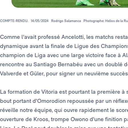
COMPTE-RENDU.
14/05/2024
Rodrigo Salamanca
Photographe: Helios de la Rub
Comme l'avait professé Ancelotti, les matchs resta
dynamique avant la finale de Ligue des Champions. 
champion de Liga avec une large victoire face à A
rencontre au Santiago Bernabéu avec un doublé de 
Valverde et Güler, pour signer un neuvième succès 
La formation de Vitoria est pourtant la première à
bout portant d'Omorodion repoussée par un réflexe
réveille notre équipe, qui ouvre rapidement le score
ouverture de Kroos, trompe Owono d'une finition pa