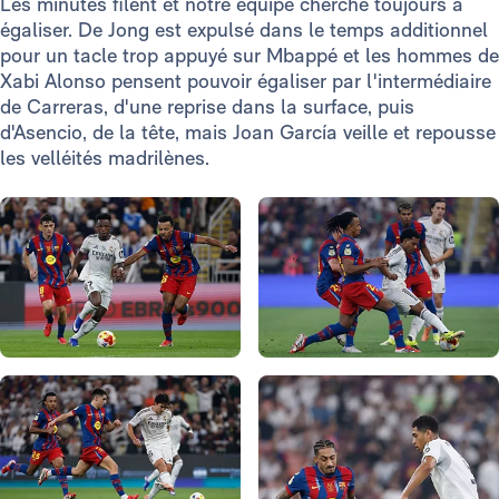
Les minutes filent et notre équipe cherche toujours à
égaliser. De Jong est expulsé dans le temps additionnel
pour un tacle trop appuyé sur Mbappé et les hommes de
Xabi Alonso pensent pouvoir égaliser par l'intermédiaire
de Carreras, d'une reprise dans la surface, puis
d'Asencio, de la tête, mais Joan García veille et repousse
les velléités madrilènes.
Photo: Real Madrid
Photo: Real Madrid