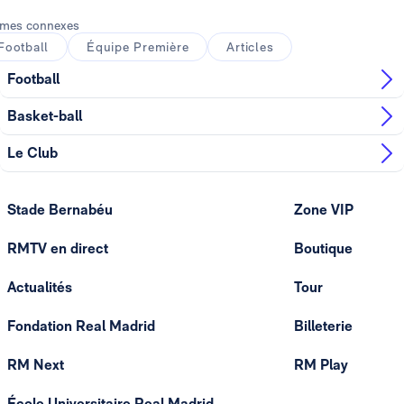
mes connexes
Football
Équipe Première
Articles
Football
Basket-ball
Le Club
Stade Bernabéu
Zone VIP
RMTV en direct
Boutique
Actualités
Tour
Fondation Real Madrid
Billeterie
RM Next
RM Play
École Universitaire Real Madrid