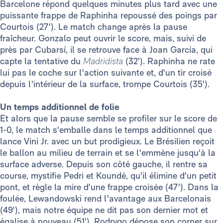
Barcelone répond quelques minutes plus tard avec une
puissante frappe de Raphinha repoussé des poings par
Courtois (27'). Le match change après la pause
fraîcheur. Gonzalo peut ouvrir le score, mais, suivi de
près par Cubarsí, il se retrouve face à Joan García, qui
capte la tentative du
Madridista
(32'). Raphinha ne rate
lui pas le coche sur l'action suivante et, d'un tir croisé
depuis l'intérieur de la surface, trompe Courtois (35').
Un temps additionnel de folie
Et alors que la pause semble se profiler sur le score de
1-0, le match s'emballe dans le temps additionnel que
lance Vini Jr. avec un but prodigieux. Le Brésilien reçoit
le ballon au milieu de terrain et se l'emmène jusqu'à la
surface adverse. Depuis son côté gauche, il rentre sa
course, mystifie Pedri et Koundé, qu'il élimine d'un petit
pont, et règle la mire d'une frappe croisée (47'). Dans la
foulée, Lewandowski rend l'avantage aux Barcelonais
(49'), mais notre équipe ne dit pas son dernier mot et
égalise à nouveau (51'). Rodrygo dépose son corner sur