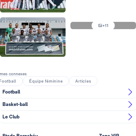
Photo: Real Madrid
Photo: Real Madrid
Photo: Real Madrid
+11
Photo: Real Madrid
Photo: Real Madrid
mes connexes
Football
Équipe féminine
Articles
Football
Basket-ball
Le Club
Stade Bernabéu
Zone VIP