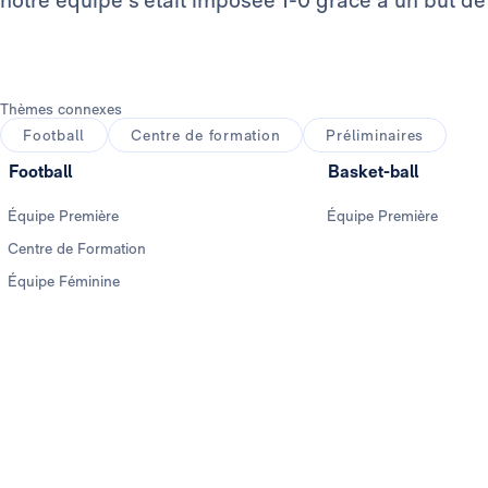
notre équipe s'était imposée 1-0 grâce à un but d
Thèmes connexes
Football
Centre de formation
Préliminaires
Football
Basket-ball
Équipe Première
Équipe Première
Centre de Formation
Équipe Féminine