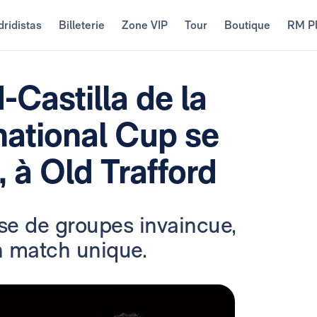
ridistas
Billeterie
Zone VIP
Tour
Boutique
RM P
Castilla de la
national Cup se
h, à Old Trafford
hase de groupes invaincue,
un match unique.