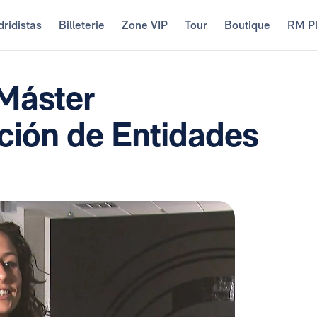
ridistas
Billeterie
Zone VIP
Tour
Boutique
RM P
 Máster
cción de Entidades