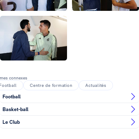
Photo: Real Madrid
Photo: Real Madrid
Photo: Real Madrid
Photo: Real Madrid
mes connexes
Football
Centre de formation
Actualités
Football
Basket-ball
Le Club