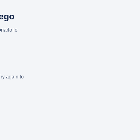
uego
narlo lo
Try again to