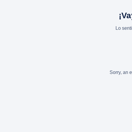
¡Va
Lo sent
Sorry, an e