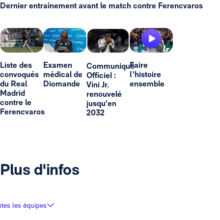
Dernier entraînement avant le match contre Ferencvaros
Liste des
Examen
Faire
Communiqué
convoqués
médical de
l'histoire
Officiel :
du Real
Diomande
ensemble
Vini Jr.
Madrid
renouvelé
contre le
jusqu'en
Ferencvaros
2032
Plus d'infos
tes les équipes