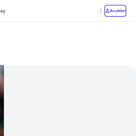
lay
Accéder