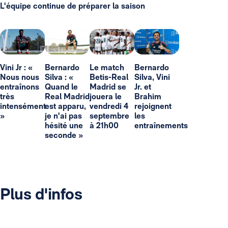
L'équipe continue de préparer la saison
Vini Jr : «
Bernardo
Le match
Bernardo
Nous nous
Silva : «
Betis-Real
Silva, Vini
entraînons
Quand le
Madrid se
Jr. et
très
Real Madrid
jouera le
Brahim
intensément
est apparu,
vendredi 4
rejoignent
»
je n'ai pas
septembre
les
hésité une
à 21h00
entraînements
seconde »
Plus d'infos