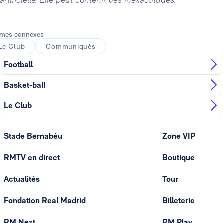
mes connexes
Le Club
Communiqués
Football
Basket-ball
Le Club
Stade Bernabéu
Zone VIP
RMTV en direct
Boutique
Actualités
Tour
Fondation Real Madrid
Billeterie
RM Next
RM Play