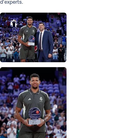
d'experts.
Photo: Real Madrid