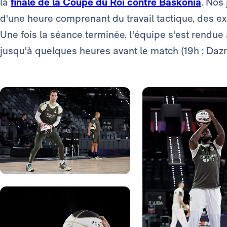
la
finale de la Coupe du Roi contre Baskonia
. Nos
d'une heure comprenant du travail tactique, des exe
Une fois la séance terminée, l'équipe s'est rendue à
jusqu'à quelques heures avant le match (19h ; Dazn
Photo: Real Madrid