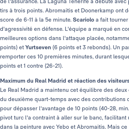
de l'assurance. La Laguna Tenerife a débuté avec 
tirs à trois points. Abromaitis et Doonerkamp ont 
score de 6-11 à la 5e minute.
Scariolo
a fait tourner
d'agressivité en défense. L'équipe a marqué en c
meilleures options dans l'attaque placée, notamm
points) et
Yurtseven
(6 points et 3 rebonds). Un pa
remporter ces 10 premières minutes, durant lesque
points et 1 contre (26-21).
Maximum du Real Madrid et réaction des visiteur
Le Real Madrid a maintenu cet équilibre des deux c
du deuxième quart-temps avec des contributions d
pour dépasser l'avantage de 10 points (40-28, min.
pivot turc l'a contraint à aller sur le banc, facilit
dans la peinture avec Yebo et Abromaitis. Mais ce s