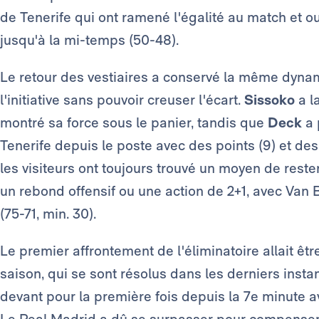
de Tenerife qui ont ramené l'égalité au match et 
jusqu'à la mi-temps (50-48).
Le retour des vestiaires a conservé la même dyna
l'initiative sans pouvoir creuser l'écart.
Sissoko
a l
montré sa force sous le panier, tandis que
Deck
a 
Tenerife depuis le poste avec des points (9) et des
les visiteurs ont toujours trouvé un moyen de rester
un rebond offensif ou une action de 2+1, avec Van B
(75-71, min. 30).
Le premier affrontement de l'éliminatoire allait êtr
saison, qui se sont résolus dans les derniers inst
devant pour la première fois depuis la 7e minute av
Le Real Madrid a dû se surpasser pour compenser so