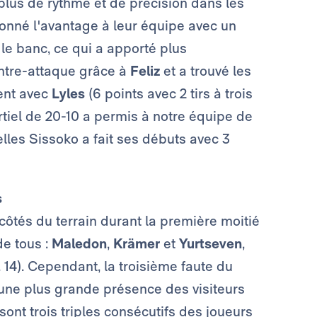
plus de rythme et de précision dans les
donné l'avantage à leur équipe avec un
 le banc, ce qui a apporté plus
ontre-attaque grâce à
Feliz
et a trouvé les
ent avec
Lyles
(6 points avec 2 tirs à trois
rtiel de 20-10 a permis à notre équipe de
lles Sissoko a fait ses débuts avec 3
s
ôtés du terrain durant la première moitié
e tous :
Maledon
,
Krämer
et
Yurtseven
,
 14). Cependant, la troisième faute du
ant une plus grande présence des visiteurs
ont trois triples consécutifs des joueurs