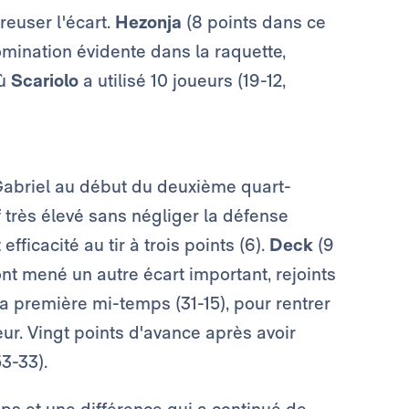
euser l'écart.
Hezonja
(8 points dans ce
omination évidente dans la raquette,
où
Scariolo
a utilisé 10 joueurs (19-12,
 Gabriel au début du deuxième quart-
 très élevé sans négliger la défense
 efficacité au tir à trois points (6).
Deck
(9
ont mené un autre écart important, rejoints
a première mi-temps (31-15), pour rentrer
ur. Vingt points d'avance après avoir
3-33).
ps et une différence qui a continué de