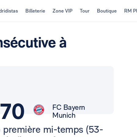
ridistas
Billeterie
Zone VIP
Tour
Boutique
RM P
nsécutive à
70
FC Bayern
Munich
e première mi-temps (53-