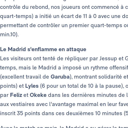
contrôle du rebond, nos joueurs ont commencé à cr
quart-temps) a initié un écart de 11 à 0 avec une d
permettant de contrôler un premier quart-temps 
min.10).
Le Madrid s'enflamme en attaque
Les visiteurs ont tenté de répliquer par Jessup et
temps, mais le Madrid a imposé un rythme offensif
(excellent travail de
Garuba
), montrant solidarité et
points) et
Lyles
(6 pour un total de 10 à la pause), 
par
Feliz
et
Okeke
dans les dernières minutes de l
aux vestiaires avec l'avantage maximal en leur fave
inscrit 35 points dans ces deuxièmes 10 minutes (5
Avec le match en main, le Madrid a su gérer le tem