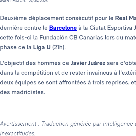
AVANT-MATCH.
27/03/2026
Deuxième déplacement consécutif pour le
Real M
dernière contre le
Barcelone
à la Ciutat Esportiva
cette fois-ci la Fundación CB Canarias lors du ma
phase de la
Liga U
(21h).
L'objectif des hommes de
Javier Juárez
sera d'obte
dans la compétition et de rester invaincus à l'extér
deux équipes se sont affrontées à trois reprises, e
des madridistes.
Avertissement : Traduction générée par intelligence ar
inexactitudes.