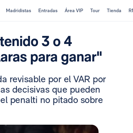
Madridistas
Entradas
Área VIP
Tour
Tienda
R
tenido 3 o 4
laras para ganar"
a revisable por el VAR por
das decisivas que pueden
 el penalti no pitado sobre