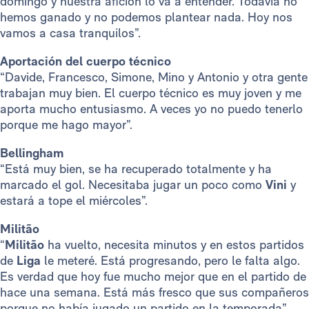
domingo y nuestra afición lo va a entender. Todavía no
hemos ganado y no podemos plantear nada. Hoy nos
vamos a casa tranquilos”.
Aportación del cuerpo técnico
“Davide, Francesco, Simone, Mino y Antonio y otra gente
trabajan muy bien. El cuerpo técnico es muy joven y me
aporta mucho entusiasmo. A veces yo no puedo tenerlo
porque me hago mayor”.
Bellingham
“Está muy bien, se ha recuperado totalmente y ha
marcado el gol. Necesitaba jugar un poco como
Vini
y
estará a tope el miércoles”.
Militão
“
Militão
ha vuelto, necesita minutos y en estos partidos
de
Liga
le meteré. Está progresando, pero le falta algo.
Es verdad que hoy fue mucho mejor que en el partido de
hace una semana. Está más fresco que sus compañeros
porque no había jugado un partido en la temporada”.