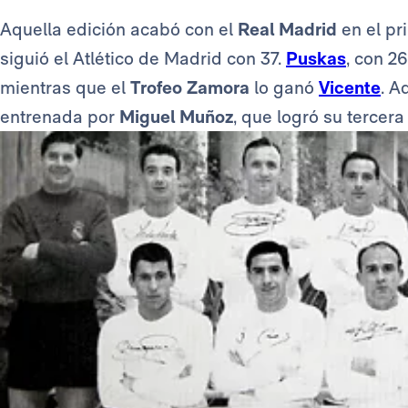
Aquella edición acabó con el
Real Madrid
en el pr
siguió el Atlético de Madrid con 37.
Puskas
, con 2
mientras que el
Trofeo Zamora
lo ganó
Vicente
. A
entrenada por
Miguel Muñoz
, que logró su tercer