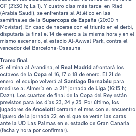
CF (21:30 h; La 1). Y cuatro días más tarde, en Riad
(Arabia Saudí), se enfrentará al Atlético en las
semifinales de la
Supercopa de España
(20:00 h;
Movistar). En caso de hacerse con el triunfo en el derbi,
disputaría la final el 14 de enero a la misma hora y en el
mismo escenario, el estadio Al-Awwal Park, contra el
vencedor del Barcelona-Osasuna.
Tramo final
Si elimina al Arandina, el
Real Madrid
afrontará los
octavos de la
Copa
el 16, 17 o 18 de enero. El 21 de
enero, el equipo volverá al
Santiago
Bernabéu
para
medirse al Almería en la 21ª jornada de
Liga
(16:15 h;
Dazn). Los cuartos de final de la Copa del Rey están
previstos para los días 23, 24 y 25. Por último, los
jugadores de
Ancelotti
cerrarán el mes con el encuentro
liguero de la jornada 22, en el que se verán las caras
ante la UD Las Palmas en el estadio de Gran Canaria
(fecha y hora por confirmar).