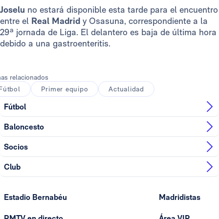
Joselu
no estará disponible esta tarde para el encuentro
entre el
Real Madrid
y Osasuna, correspondiente a la
29ª jornada de Liga. El delantero es baja de última hora
debido a una gastroenteritis.
as relacionados
Fútbol
Primer equipo
Actualidad
Fútbol
Baloncesto
Socios
Club
Estadio Bernabéu
Madridistas
RMTV en directo
Área VIP