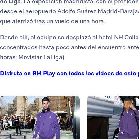
de
Liga
. La expedición madridista, con el preside
desde el aeropuerto Adolfo Suárez Madrid-Barajas
que aterrizó tras un vuelo de una hora.
Desde allí, el equipo se desplazó al hotel NH Col
concentrados hasta poco antes del encuentro ante e
horas; Movistar LaLiga).
Disfruta en RM Play con todos los vídeos de este 