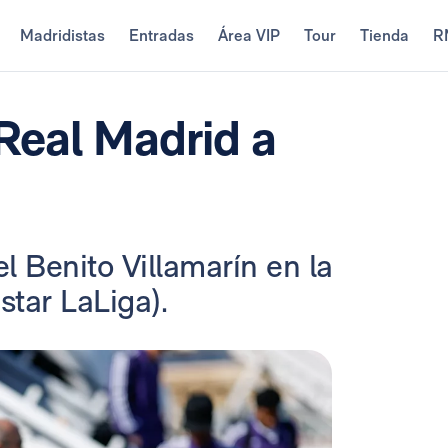
Madridistas
Entradas
Área VIP
Tour
Tienda
R
 Real Madrid a
el Benito Villamarín en la
star LaLiga).