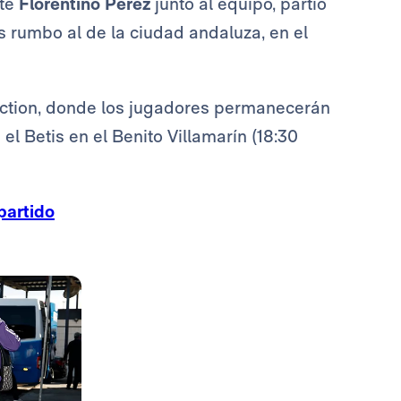
nte
Florentino
Pérez
junto al equipo, partió
 rumbo al de la ciudad andaluza, en el
lection, donde los jugadores permanecerán
l Betis en el Benito Villamarín (18:30
partido
Foto: Real Madrid
Foto: Real Madrid