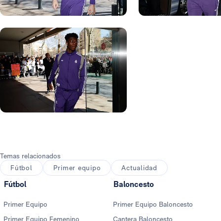
Foto: Real Madrid
Foto: Real Madrid
Foto: Real Madrid
Foto: Real Madrid
Foto: Real Madrid
Foto: Real Madrid
Temas relacionados
Fútbol
Primer equipo
Actualidad
Fútbol
Baloncesto
Primer Equipo
Primer Equipo Baloncesto
Primer Equipo Femenino
Cantera Baloncesto