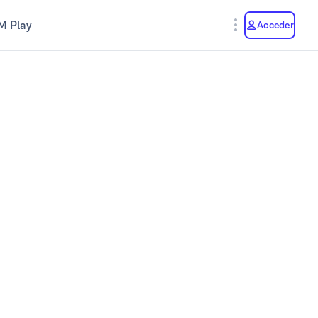
M Play
Acceder